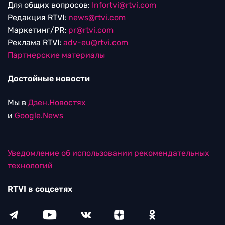
Для общих вопросов:
Infortvi@rtvi.com
Редакция RTVI:
news@rtvi.com
Маркетинг/PR:
pr@rtvi.com
Реклама RTVI:
adv-eu@rtvi.com
Партнерские материалы
Достойные новости
Мы в
Дзен.Новостях
и
Google.News
Уведомление об использовании рекомендательных
технологий
RTVI в соцсетях