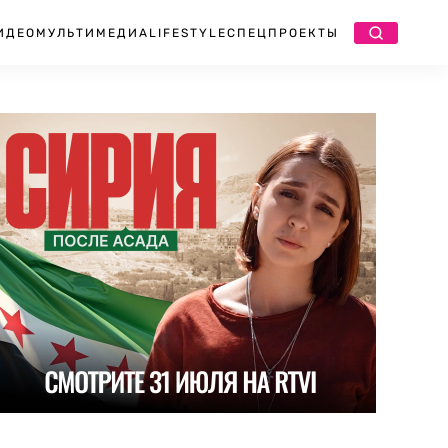
ИДЕО
МУЛЬТИМЕДИА
LIFESTYLE
СПЕЦПРОЕКТЫ