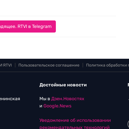
дящее. RTVI в Telegram
И RTVI
|
Пользовательское соглашение
|
Политика обработки
Достойные новости
Ленинская
Мы в
Дзен.Новостях
и
Google.News
Уведомление об использовании
рекомендательных технологий