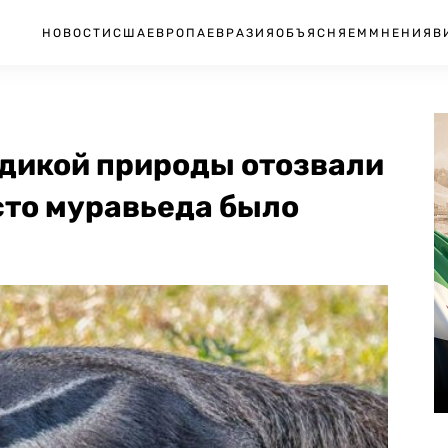
НОВОСТИ
США
ЕВРОПА
ЕВРАЗИЯ
ОБЪЯСНЯЕМ
МНЕНИЯ
В
 дикой природы отозвали
сто муравьеда было