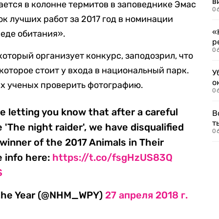
в
тается в колонне термитов в заповеднике Эмас
06
ок лучших работ за 2017 год в номинации
«
еде обитания».
р
06
который организует конкурс, заподозрил, что
 которое стоит у входа в национальный парк.
У
о
х ученых проверить фотографию.
06
e letting you know that after a careful
В
т
 'The night raider', we have disqualified
06
winner of the 2017 Animals in Their
 info here:
https://t.co/fsgHzUS83Q
S
f the Year (@NHM_WPY)
27 апреля 2018 г.