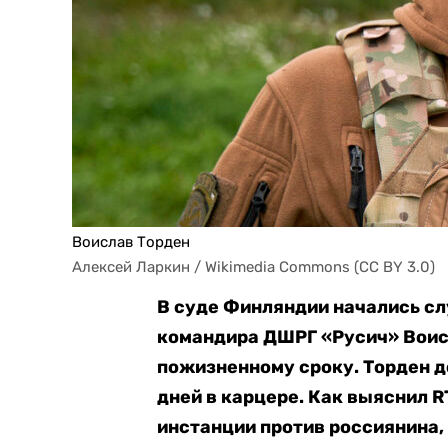
Воислав Торден
Алексей Ларкин / Wikimedia Commons (CC BY 3.0)
В суде Финляндии начались с
командира ДШРГ «Русич» Воисл
пожизненному сроку. Торден д
дней в карцере. Как выяснил R
инстанции против россиянина,