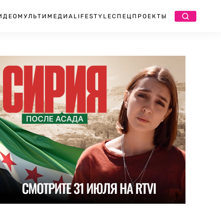
ИДЕО
МУЛЬТИМЕДИА
LIFESTYLE
СПЕЦПРОЕКТЫ