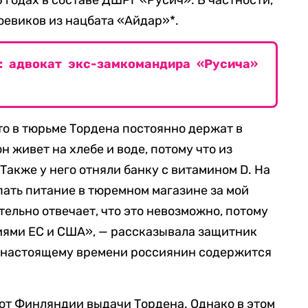
 годах в составе ДШРГ «Русич». В частности,
евиков из нацбата «Айдар»*.
: адвокат экс-замкомандира «Русича»
что в тюрьме Тордена постоянно держат в
н живет на хлебе и воде, потому что из
Также у него отняли банку с витамином D. На
пать питание в тюремном магазине за мой
ельно отвечает, что это невозможно, потому
иями ЕС и США», — рассказывала защитник
к настоящему времени россиянин содержится
 от Финляндии выдачи Тордена. Однако в этом