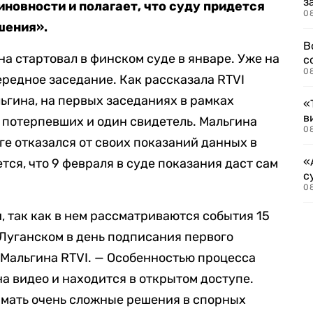
з
иновности и полагает, что суду придется
0
шения».
В
а стартовал в финском суде в январе. Уже на
с
0
редное заседание. Как рассказала RTVI
ьгина, на первых заседаниях в рамках
«
в
 потерпевших и один свидетель. Мальгина
0
оге отказался от своих показаний данных в
«
ся, что 9 февраля в суде показания даст сам
с
08
, так как в нем рассматриваются события 15
Луганском в день подписания первого
 Мальгина RTVI. — Особенностью процесса
 на видео и находится в открытом доступе.
мать очень сложные решения в спорных