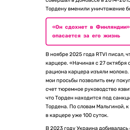
совершал в Донбассе в 2014-2015
Тордену вменили уничтожение бо
«Он сдохнет в Финляндии»
опасается за его жизнь
В ноябре 2025 года RTVI писал, 
карцере. «Начиная с 27 октября о
рациона карцера изъяли молоко. 
мои просьбы позволить ему поку
счет тюремное руководство язвит
что Торден находится под санкц
Тордена. По словам Мальгиной, 
в карцере уже 100 суток.
В 2023 году Украина добивалась