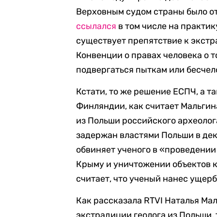
Верховным судом страны было о
ссылался
в том числе на практи
существует препятствие к экстра
Конвенции о правах человека о т
подвергаться пыткам или бесче
Кстати, то же решение ЕСПЧ, а 
Финляндии, как считает Мальгин
из Польши российского археолог
задержан властями Польши в дек
обвиняет ученого в «проведении
Крыму и уничтожении объектов к
считает, что ученый нанес ущерб 
Как рассказала RTVI Наталья Мал
экстрадиции геолога из Польши,