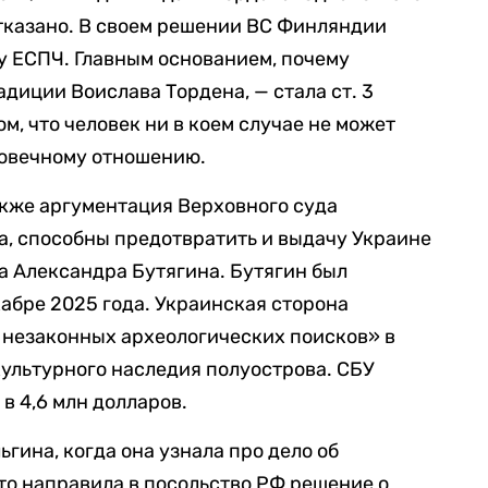
тказано. В своем решении ВС Финляндии
ку ЕСПЧ. Главным основанием, почему
диции Воислава Тордена, — стала ст. 3
ом, что человек ни в коем случае не может
ловечному отношению.
также аргументация Верховного суда
а, способны предотвратить и выдачу Украине
а Александра Бутягина. Бутягин был
абре 2025 года. Украинская сторона
 незаконных археологических поисков» в
ультурного наследия полуострова. СБУ
в 4,6 млн долларов.
ьгина, когда она узнала про дело об
 то направила в посольство РФ решение о