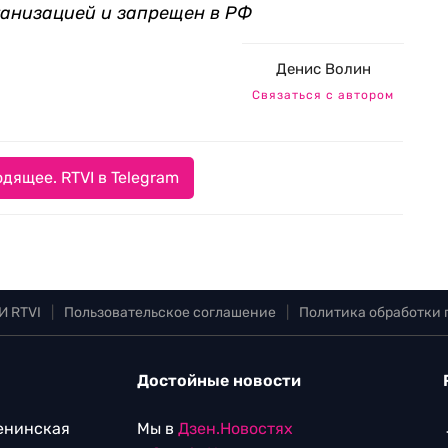
ганизацией и запрещен в РФ
Денис Волин
Связаться с автором
дящее. RTVI в Telegram
И RTVI
|
Пользовательское соглашение
|
Политика обработки
Достойные новости
Ленинская
Мы в
Дзен.Новостях