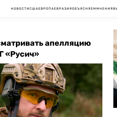
НОВОСТИ
США
ЕВРОПА
ЕВРАЗИЯ
ОБЪЯСНЯЕМ
МНЕНИЯ
В
сматривать апелляцию
Г «Русич»