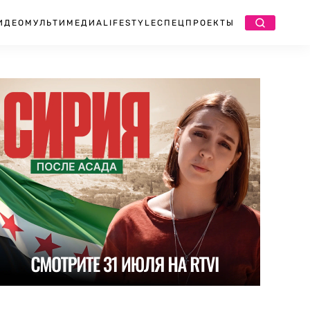
ИДЕО
МУЛЬТИМЕДИА
LIFESTYLE
СПЕЦПРОЕКТЫ