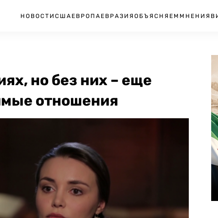
НОВОСТИ
США
ЕВРОПА
ЕВРАЗИЯ
ОБЪЯСНЯЕМ
МНЕНИЯ
В
ях, но без них – еще
симые отношения