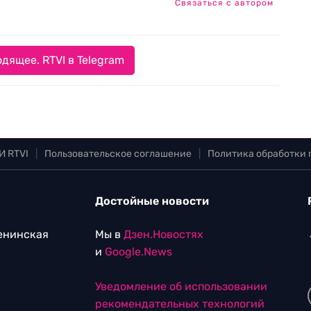
Связаться с автором
дящее. RTVI в Telegram
И RTVI
|
Пользовательское соглашение
|
Политика обработки
Достойные новости
Ленинская
Мы в
Дзен.Новостях
и
Google.News
Уведомление об использовании
рекомендательных технологий