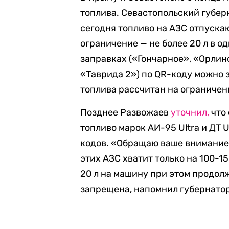
топлива. Севастопольский губе
сегодня топливо на АЗС отпуска
ограничение — не более 20 л в о
заправках («Гончарное», «Орлин
«Таврида 2») по QR-коду можно з
топлива рассчитан на ограничен
Позднее Развожаев
уточнил,
что 
топливо марок АИ-95 Ultra и ДТ 
кодов. «Обращаю ваше внимание н
этих АЗС хватит только на 100-1
20 л на машину при этом продол
запрещена, напомнил губернатор