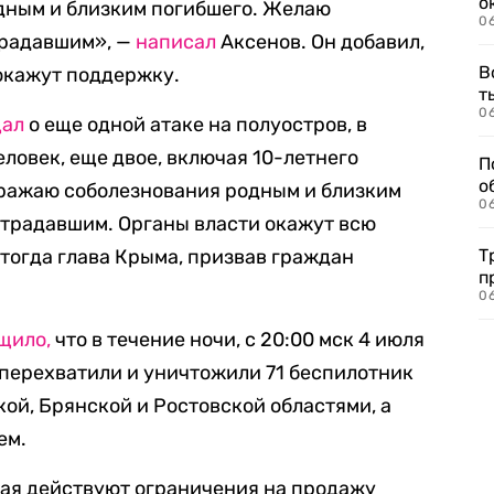
о
дным и близким погибшего. Желаю
06
традавшим», —
написал
Аксенов. Он добавил,
В
 окажут поддержку.
т
06
щал
о еще одной атаке на полуостров, в
еловек, еще двое, включая 10-летнего
П
о
ыражаю соболезнования родным и близким
06
страдавшим. Органы власти окажут всю
тогда глава Крыма, призвав граждан
Т
п
06
щило,
что в течение ночи, с 20:00 мск 4 июля
О перехватили и уничтожили 71 беспилотник
ой, Брянской и Ростовской областями, а
ем.
мая действуют ограничения на продажу