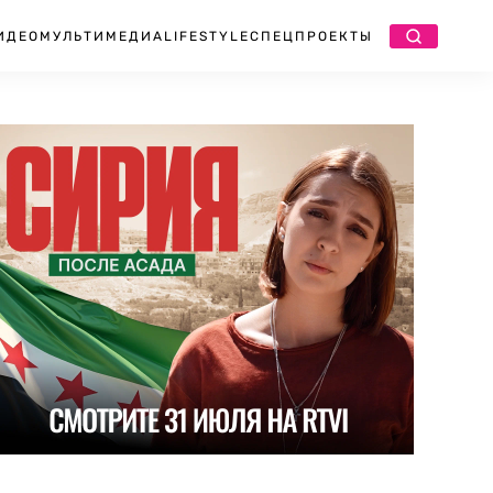
ИДЕО
МУЛЬТИМЕДИА
LIFESTYLE
СПЕЦПРОЕКТЫ