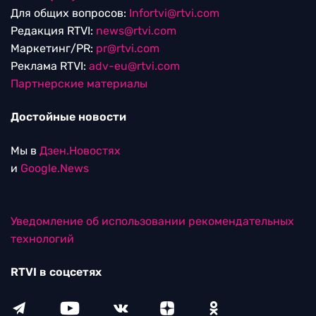
Для общих вопросов:
Infortvi@rtvi.com
Редакция RTVI:
news@rtvi.com
Маркетинг/PR:
pr@rtvi.com
Реклама RTVI:
adv-eu@rtvi.com
Партнерские материалы
Достойные новости
Мы в
Дзен.Новостях
и
Google.News
Уведомление об использовании рекомендательных
технологий
RTVI в соцсетях