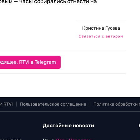
овым — часы собирались отнести на
Кристина Гусева
Связаться с автором
дящее. RTVI в Telegram
И RTVI
|
Пользовательское соглашение
|
Политика обработки
Достойные новости