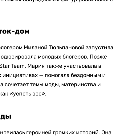
ток-дом
 блогером Миланой Тюльпановой запустила
продюсировала молодых блогеров. Позже
Star Team. Мария также участвовала в
х инициативах — помогала бездомным и
а сочетает темы моды, материнства и
как «успеть все».
оды
ановилась героиней громких историй. Она