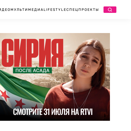
ИДЕО
МУЛЬТИМЕДИА
LIFESTYLE
СПЕЦПРОЕКТЫ