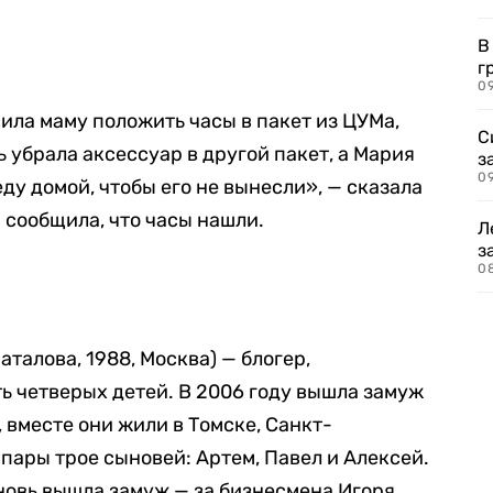
В
г
09
ила маму положить часы в пакет из ЦУМа,
С
ь убрала аксессуар в другой пакет, а Мария
з
0
ду домой, чтобы его не вынесли», — сказала
р сообщила, что часы нашли.
Л
з
0
талова, 1988, Москва) — блогер,
ь четверых детей. В 2006 году вышла замуж
 вместе они жили в Томске, Санкт-
пары трое сыновей: Артем, Павел и Алексей.
новь вышла замуж — за бизнесмена Игоря