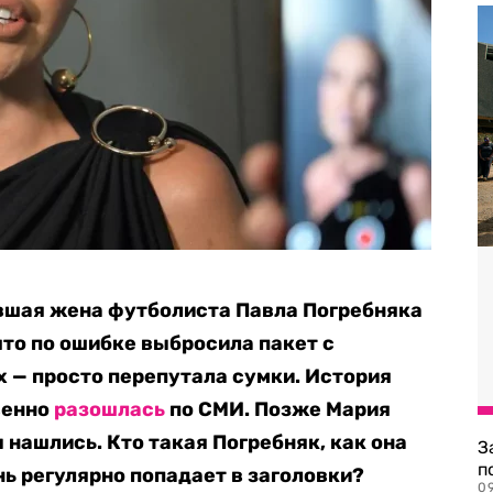
ывшая жена футболиста Павла Погребняка
что по ошибке выбросила пакет с
 — просто перепутала сумки. История
венно
разошлась
по СМИ. Позже Мария
нашлись. Кто такая Погребняк, как она
З
п
нь регулярно попадает в заголовки?
0