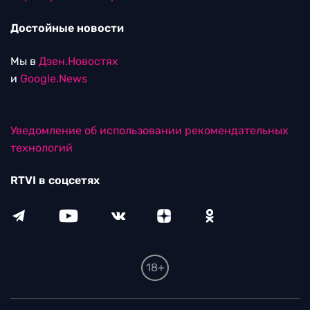
Достойные новости
Мы в
Дзен.Новостях
и
Google.News
Уведомление об использовании рекомендательных
технологий
RTVI в соцсетях
18+