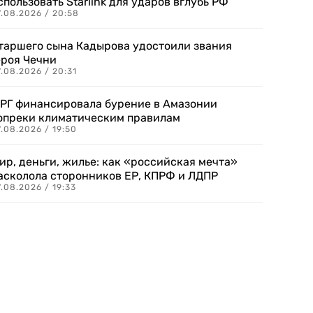
спользовать Starlink для ударов вглубь РФ
7.08.2026 / 20:58
таршего сына Кадырова удостоили звания
ероя Чечни
.08.2026 / 20:31
РГ финансировала бурение в Амазонии
опреки климатическим правилам
.08.2026 / 19:50
ир, деньги, жилье: как «российская мечта»
асколола сторонников ЕР, КПРФ и ЛДПР
.08.2026 / 19:33