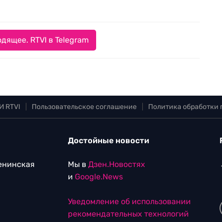
дящее. RTVI в Telegram
И RTVI
|
Пользовательское соглашение
|
Политика обработки
Достойные новости
Ленинская
Мы в
Дзен.Новостях
и
Google.News
Уведомление об использовании
рекомендательных технологий