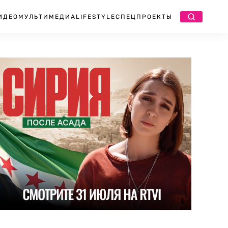
ИДЕО
МУЛЬТИМЕДИА
LIFESTYLE
СПЕЦПРОЕКТЫ