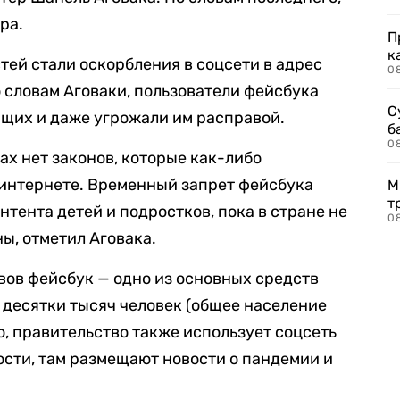
ра.
П
к
тей стали оскорбления в соцсети в адрес
0
о словам Аговаки, пользователи фейсбука
С
щих и даже угрожали им расправой.
б
0
ах нет законов, которые как-либо
 интернете. Временный запрет фейсбука
М
т
нтента детей и подростков, пока в стране не
0
ы, отметил Аговака.
ов фейсбук — одно из основных средств
десятки тысяч человек (общее население
о, правительство также использует соцсеть
ости, там размещают новости о пандемии и