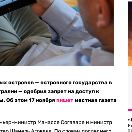
х островов — островного государства в
ралии — одобрил запрет на доступ к
ы. Об этом 17 ноября
пишет
местная газета
«
мьер-министр Манассе Согаваре и министр
Е
тер Шанель Аговака. По словам последнего,
0