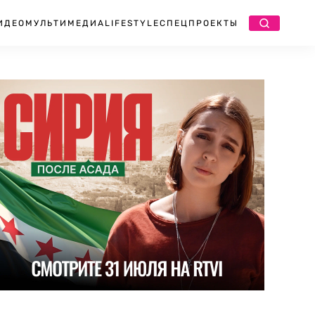
ИДЕО
МУЛЬТИМЕДИА
LIFESTYLE
СПЕЦПРОЕКТЫ