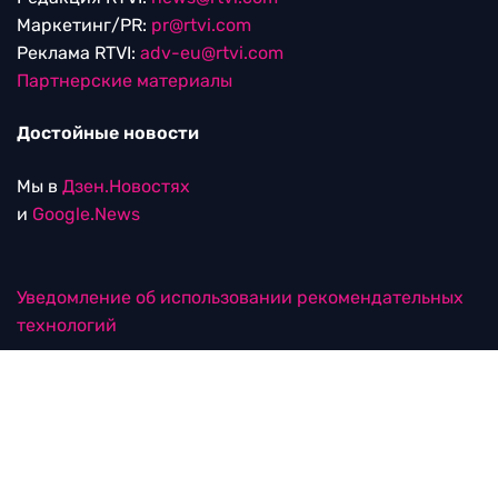
Маркетинг/PR:
pr@rtvi.com
Реклама RTVI:
adv-eu@rtvi.com
Партнерские материалы
Достойные новости
Мы в
Дзен.Новостях
и
Google.News
Уведомление об использовании рекомендательных
технологий
RTVI в соцсетях