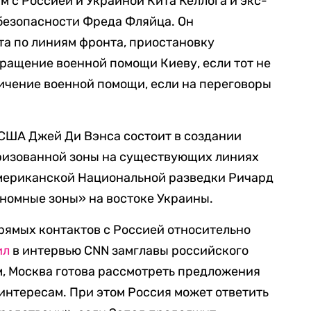
 с Россией и Украиной Кита Келлога и экс-
безопасности Фреда Фляйца. Он
та по линиям фронта, приостановку
ращение военной помощи Киеву, если тот не
личение военной помощи, если на переговоры
США Джей Ди Вэнса состоит в создании
ризованной зоны на существующих линиях
американской Национальной разведки Ричард
номные зоны» на востоке Украины.
прямых контактов с Россией относительно
ил
в интервью CNN замглавы российского
м, Москва готова рассмотреть предложения
 интересам. При этом Россия может ответить