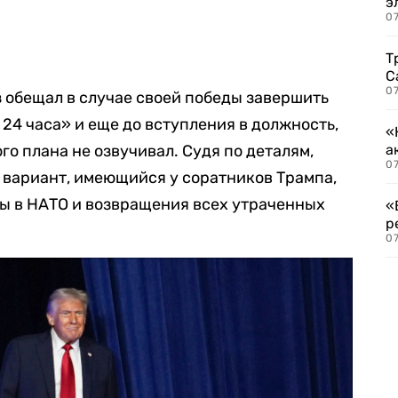
э
07
Т
С
07
 обещал в случае своей победы завершить
24 часа» и еще до вступления в должность,
«
го плана не озвучивал. Судя по деталям,
а
07
 вариант, имеющийся у соратников Трампа,
ны в НАТО и возвращения всех утраченных
«
р
07