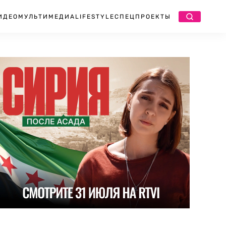
ИДЕО
МУЛЬТИМЕДИА
LIFESTYLE
СПЕЦПРОЕКТЫ