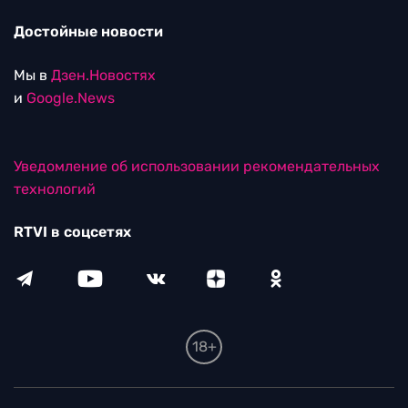
Достойные новости
Мы в
Дзен.Новостях
и
Google.News
Уведомление об использовании рекомендательных
технологий
RTVI в соцсетях
18+