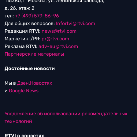
115280, г. Москва, ул. Ленинская слобода,
д. 26, этаж 2
тел:
+7 (499) 579-86-96
Для общих вопросов:
Infortvi@rtvi.com
Редакция RTVI:
news@rtvi.com
Маркетинг/PR:
pr@rtvi.com
Реклама RTVI:
adv-eu@rtvi.com
Партнерские материалы
Достойные новости
Мы в
Дзен.Новостях
и
Google.News
Уведомление об использовании рекомендательных
технологий
RTVI в соцсетях