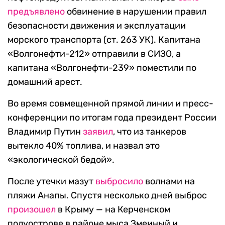
предъявлено
обвинение в нарушении правил
безопасности движения и эксплуатации
морского транспорта (ст. 263 УК). Капитана
«Волгонефти-212» отправили в СИЗО, а
капитана «Волгонефти-239» поместили по
домашний арест.
Во время совмещенной прямой линии и пресс-
конференции по итогам года президент России
Владимир Путин
заявил
, что из танкеров
вытекло 40% топлива, и назвал это
«экологической бедой».
После утечки мазут
выбросило
волнами на
пляжи Анапы. Спустя несколько дней выброс
произошел
в Крыму — на Керченском
полуострове в районе мыса Змеиный и