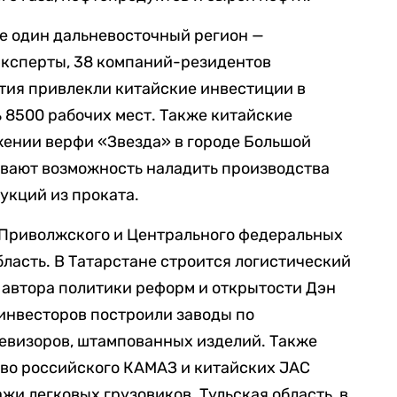
е один дальневосточный регион —
эксперты, 38 компаний-резидентов
ия привлекли китайские инвестиции в
 8500 рабочих мест. Также китайские
жении верфи «Звезда» в городе Большой
вают возможность наладить производства
укций из проката.
з Приволжского и Центрального федеральных
бласть. В Татарстане строится логистический
 автора политики реформ и открытости Дэн
инвесторов построили заводы по
левизоров, штампованных изделий. Также
во российского КАМАЗ и китайских JAC
ажи легковых грузовиков. Тульская область, в