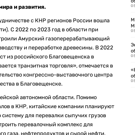
о
ира и развития.
0
М
удничестве с КНР регионов России вошла
М
ти). С 2022 по 2023 год в области при
05
строили Амурский газоперерабатывающий
Э
зводству и переработке древесины. В 2022
о
ст из российского Благовещенска в
05
вается транзитная торговля», отмечается в
«
ительство конгрессно-выставочного центра
о
05
ества в Благовещенске.
рейской автономной области. Помимо
алов в КНР, китайские компании планируют
 систему для перевалки сыпучих грузов
строить перевалочный комплекс для
о газа, нефтепродуктов и сырой нефти.