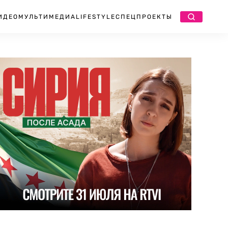
ИДЕО
МУЛЬТИМЕДИА
LIFESTYLE
СПЕЦПРОЕКТЫ