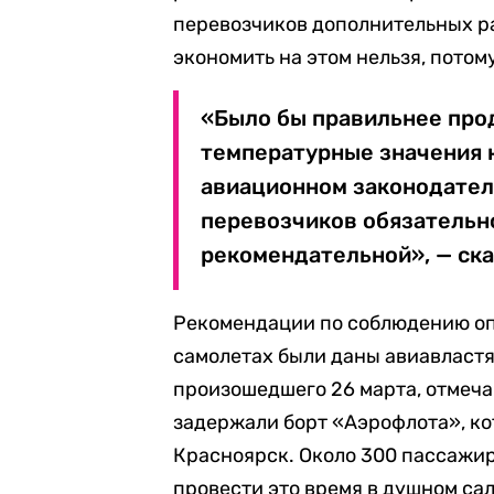
перевозчиков дополнительных ра
экономить на этом нельзя, потому
«Было бы правильнее про
температурные значения 
авиационном законодатель
перевозчиков обязательно
рекомендательной», — ска
Рекомендации по соблюдению оп
самолетах были даны авиавластя
произошедшего 26 марта, отмечаю
задержали борт «Аэрофлота», к
Красноярск. Около 300 пассажи
провести это время в душном сал