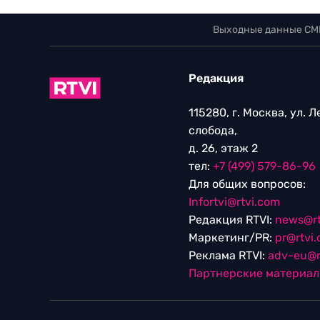
Выходные данные СМ
Редакция
115280, г. Москва, ул. 
слобода,
д. 26, этаж 2
тел:
+7 (499) 579-86-96
Для общих вопросов:
Infortvi@rtvi.com
Редакция RTVI:
news@rt
Маркетинг/PR:
pr@rtvi
Реклама RTVI:
adv-eu@r
Партнерские материа