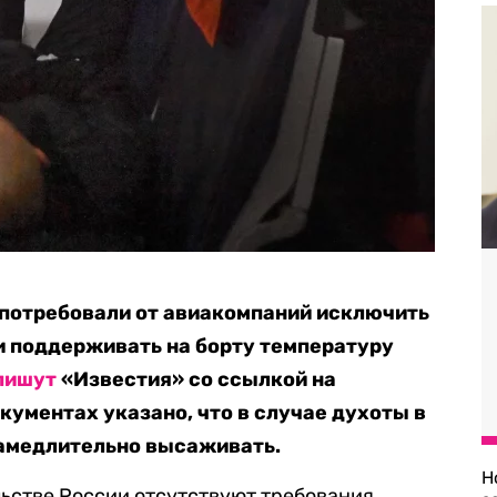
 потребовали от авиакомпаний исключить
и поддерживать на борту температуру
пишут
«Известия» со ссылкой на
кументах указано, что в случае духоты в
амедлительно высаживать.
Н
ьстве России отсутствуют требования,