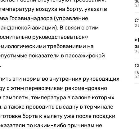
з
08
мпературу воздуха на борту, указал в
ава Госавианадзора (управление
С
08
ажданской авиации). В связи с этим
оснительно руководствоваться»
«
миологическими требованиями на
з
08
опустимые показатели в пассажирской
.
С
т
0
пить эти нормы во внутренних руководящих
ду с этим перевозчикам рекомендовано
 самолеты, температура в салоне которых
 а также проводить высадку в терминале
дготовке борта к вылету уже после посадки
казатели по каким-либо причинам не