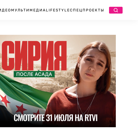
ИДЕО
МУЛЬТИМЕДИА
LIFESTYLE
СПЕЦПРОЕКТЫ