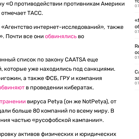
т
ону «О противодействии противникам Америки
07
 отмечает ТАСС.
«
и «Агентство интернет-исследований»
,
также
о
07
». Почти все они
обвинялись
во
R
о
07
онный список по закону CAATSA еще
й, которые уже находились под санкциями.
С
игожин, а также ФСБ, ГРУ и компания
з
07
обвиняют
в проведении кибератак.
транении
вируса Petya (он же NotPetya), от
дали больше 80 компаний по всему миру. В
ения частью «русофобской кампании».
ровку активов физических и юридических