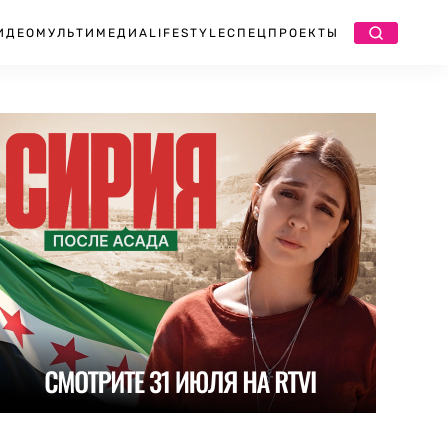
ИДЕО
МУЛЬТИМЕДИА
LIFESTYLE
СПЕЦПРОЕКТЫ