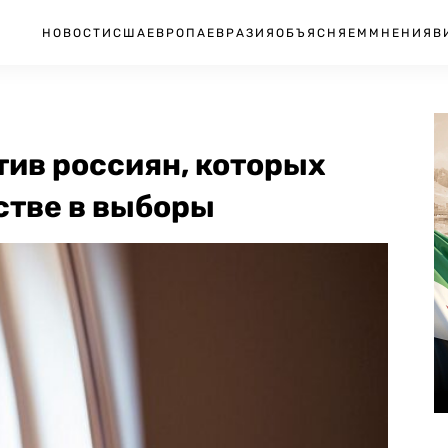
НОВОСТИ
США
ЕВРОПА
ЕВРАЗИЯ
ОБЪЯСНЯЕМ
МНЕНИЯ
В
тив россиян, которых
стве в выборы