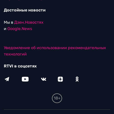
Достойные новости
Мы в
Дзен.Новостях
и
Google.News
Уведомление об использовании рекомендательных
технологий
RTVI в соцсетях
18+