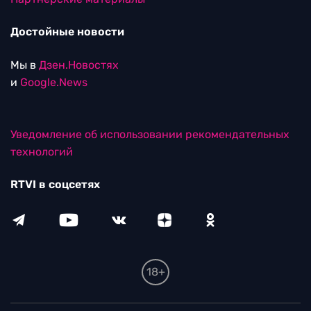
Достойные новости
Мы в
Дзен.Новостях
и
Google.News
Уведомление об использовании рекомендательных
технологий
RTVI в соцсетях
18+