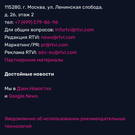
115280, г. Москва, ул. Ленинская слобода,
д. 26, этаж 2
тел:
+7 (499) 579-86-96
Для общих вопросов:
Infortvi@rtvi.com
Редакция RTVI:
news@rtvi.com
Маркетинг/PR:
pr@rtvi.com
Реклама RTVI:
adv-eu@rtvi.com
Партнерские материалы
Достойные новости
Мы в
Дзен.Новостях
и
Google.News
Уведомление об использовании рекомендательных
технологий