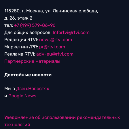
115280, г. Москва, ул. Ленинская слобода,
д. 26, этаж 2
тел:
+7 (499) 579-86-96
Для общих вопросов:
Infortvi@rtvi.com
Редакция RTVI:
news@rtvi.com
Маркетинг/PR:
pr@rtvi.com
Реклама RTVI:
adv-eu@rtvi.com
Партнерские материалы
Достойные новости
Мы в
Дзен.Новостях
и
Google.News
Уведомление об использовании рекомендательных
технологий