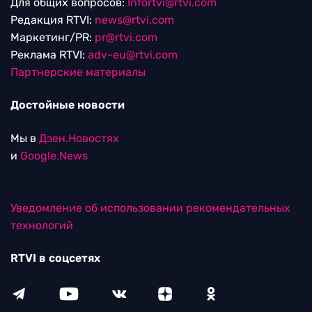
Для общих вопросов:
Infortvi@rtvi.com
Редакция RTVI:
news@rtvi.com
Маркетинг/PR:
pr@rtvi.com
Реклама RTVI:
adv-eu@rtvi.com
Партнерские материалы
Достойные новости
Мы в
Дзен.Новостях
и
Google.News
Уведомление об использовании рекомендательных
технологий
RTVI в соцсетях