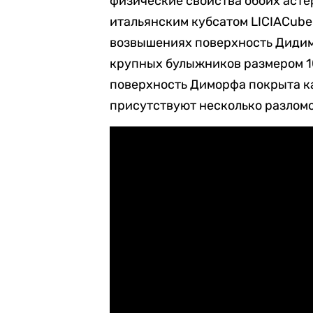
физические свойства обоих аст
итальянским кубсатом LICIACube 
возвышениях поверхность Дидим
крупных булыжников размером 10-
поверхность Диморфа покрыта ка
присутствуют несколько разломо