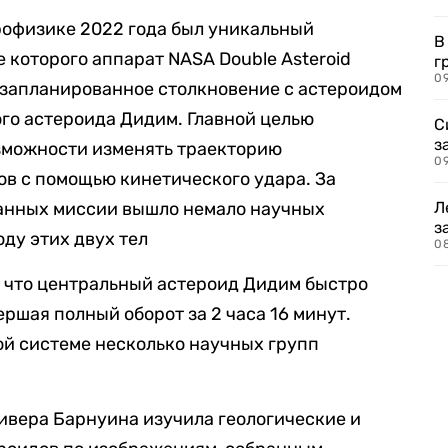
рофизике 2022 года был уникальный
В
 которого аппарат NASA Double Asteroid
г
09
л запланированное столкновение с астероидом
го астероида Дидим. Главной целью
С
з
зможности изменять траекторию
0
в с помощью кинетического удара. За
данных миссии вышло немало научных
Л
з
ду этих двух тел
0
, что центральный астероид Дидим быстро
ершая полный оборот за 2 часа 16 минут.
ой системе несколько научных групп
ливера Барнуина изучила геологические и