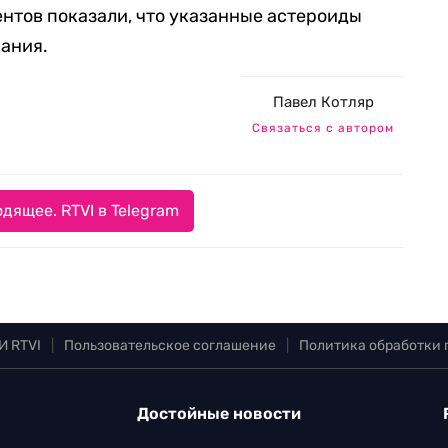
нтов показали, что указанные астероиды
ания.
Павел Котляр
Связаться с автором
дящее. RTVI в Telegram
И RTVI
|
Пользовательское соглашение
|
Политика обработки
Достойные новости