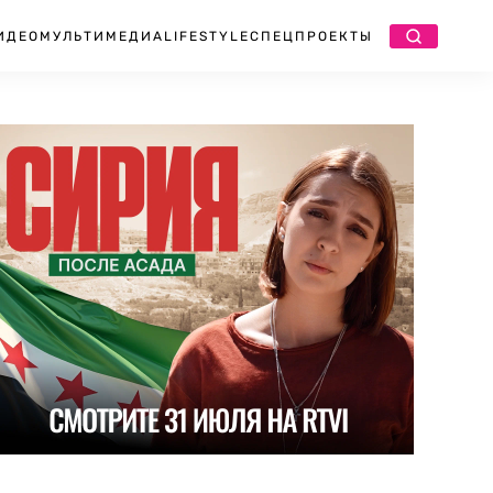
ИДЕО
МУЛЬТИМЕДИА
LIFESTYLE
СПЕЦПРОЕКТЫ