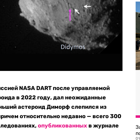
иссией NASA DART после управляемой
оида в 2022 году, дал неожиданные
еньший астероид Диморф слепился из
причем относительно недавно — всего 300
сследованиях,
опубликованных
в журнале
З
п
0