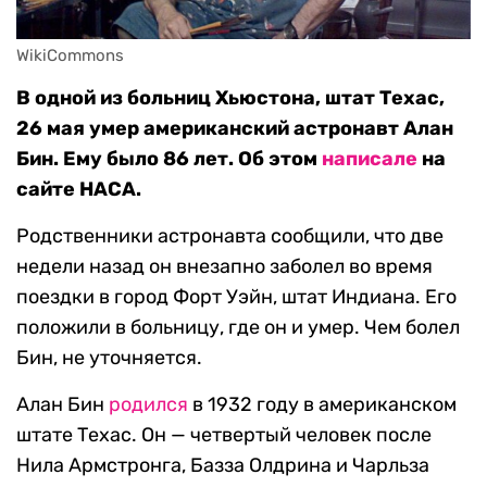
WikiCommons
В одной из больниц Хьюстона, штат Техас,
26 мая умер американский астронавт Алан
Бин. Ему было 86 лет. Об этом
написале
на
сайте НАСА.
Родственники астронавта сообщили, что две
недели назад он внезапно заболел во время
поездки в город Форт Уэйн, штат Индиана. Его
положили в больницу, где он и умер. Чем болел
Бин, не уточняется.
Алан Бин
родился
в 1932 году в американском
штате Техас. Он — четвертый человек после
Нила Армстронга, Базза Олдрина и Чарльза