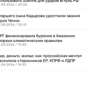
спользовать Starlink для ударов вглубь РФ
7.08.2026 / 20:58
таршего сына Кадырова удостоили звания
ероя Чечни
.08.2026 / 20:31
РГ финансировала бурение в Амазонии
опреки климатическим правилам
.08.2026 / 19:50
ир, деньги, жилье: как «российская мечта»
асколола сторонников ЕР, КПРФ и ЛДПР
.08.2026 / 19:33