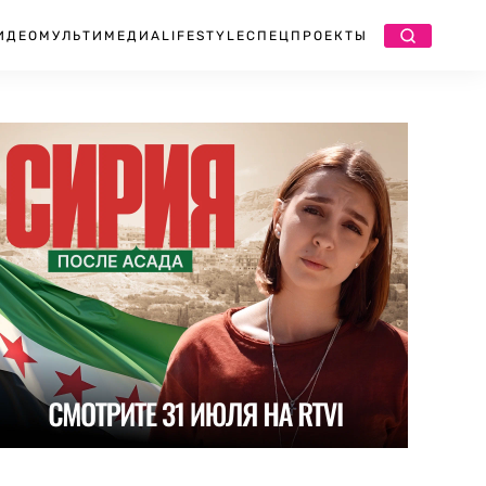
ИДЕО
МУЛЬТИМЕДИА
LIFESTYLE
СПЕЦПРОЕКТЫ