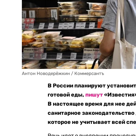
Антон Новодерёжкин / Коммерсантъ
В России планируют установи
готовой еды,
пишут
«Известия»
В настоящее время для нее де
санитарное законодательство 
которое не учитывает всей сп
Речь идет о внедрении процедуры 