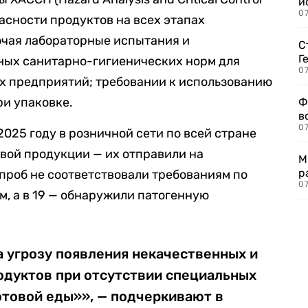
и
0
асности продуктов на всех этапах
ючая лабораторные испытания и
С
Г
ьных санитарно-гигиенических норм для
07
х предприятий; требовании к использованию
и упаковке.
Ф
в
07
025 году в розничной сети по всей стране
овой продукции — их отправили на
М
р
 проб не соответствовали требованиям по
07
, а в 19 — обнаружили патогенную
 угрозу появления некачественных и
одуктов при отсутствии специальных
отовой еды»», — подчеркивают в