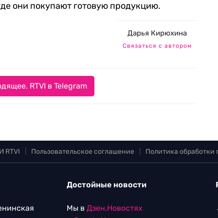
где они покупают готовую продукцию.
Дарья Кирюхина
Связаться с автором
дящее. RTVI в Telegram
И RTVI
|
Пользовательское соглашение
|
Политика обработки
Достойные новости
Ленинская
Мы в
Дзен.Новостях