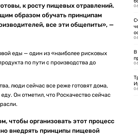
б
отовы, к росту пищевых отравлений.
0
щим образом обучать принципам
С
оизводителей, все эти общепиты», —
ч
о
0
В
товой еды — один из «наиболее рисковых
п
продукта по пути с производства до
0
Т
И
ва, люди сейчас все реже готовят дома,
06
 еду. Он отметил, что Роскачество сейчас
трасли.
ом, чтобы организовать этот процесс
жно внедрять принципы пищевой