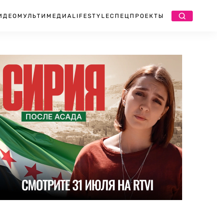
ИДЕО
МУЛЬТИМЕДИА
LIFESTYLE
СПЕЦПРОЕКТЫ