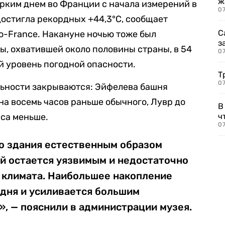
ж
арким днем во Франции с начала измерений в
0
достигла рекордных +44,3°C, сообщает
С
o-France. Накануне ночью тоже был
з
ы, охватившей около половины страны, в 54
0
 уровень погодной опасности.
Т
07
ьности закрываются: Эйфелева башня
на восемь часов раньше обычного, Лувр до
В
аса меньше.
ч
07
го здания естественным образом
ей остается уязвимым и недостаточно
 климата. Наибольшее накопление
 дня и усиливается большим
, — пояснили в администрации музея.