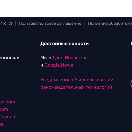
И RTVI
|
Пользовательское соглашение
|
Политика обработки
Достойные новости
Ленинская
Мы в
Дзен.Новостях
и
Google.News
Уведомление об использовании
рекомендательных технологий
vi.com
.com
tvi.com
лы