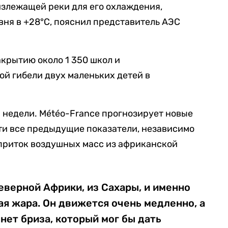
лизлежащей реки для его охлаждения,
вня в +28°C, пояснил представитель АЭС
акрытию около 1 350 школ и
й гибели двух маленьких детей в
а недели. Météo-France прогнозирует новые
ти все предыдущие показатели, независимо
 приток воздушных масс из африканской
еверной Африки, из Сахары, и именно
ая жара. Он движется очень медленно, а
, нет бриза, который мог бы дать