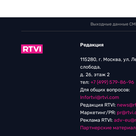
Выходные данные СМ
Редакция
115280, г. Москва, ул. 
слобода,
д. 26, этаж 2
тел:
+7 (499) 579-86-96
Для общих вопросов:
Infortvi@rtvi.com
Редакция RTVI:
news@rt
Маркетинг/PR:
pr@rtvi
Реклама RTVI:
adv-eu@r
Партнерские материа