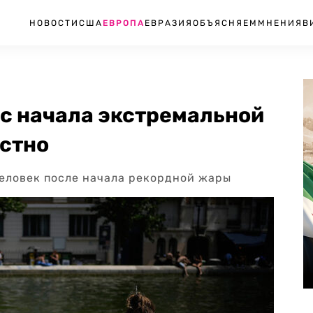
НОВОСТИ
США
ЕВРОПА
ЕВРАЗИЯ
ОБЪЯСНЯЕМ
МНЕНИЯ
В
 с начала экстремальной
естно
еловек после начала рекордной жары