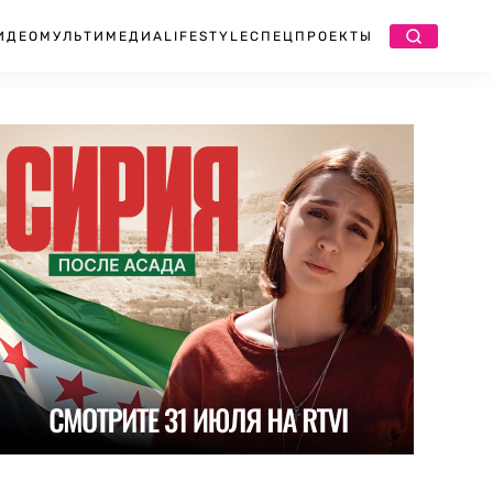
ИДЕО
МУЛЬТИМЕДИА
LIFESTYLE
СПЕЦПРОЕКТЫ