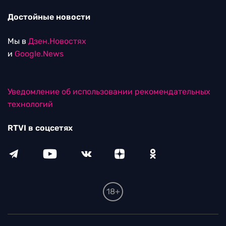
Достойные новости
Мы в
Дзен.Новостях
и
Google.News
Уведомление об использовании рекомендательных
технологий
RTVI в соцсетях
18+