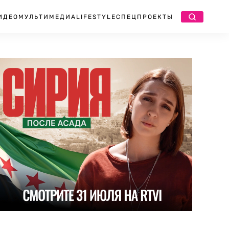
ИДЕО
МУЛЬТИМЕДИА
LIFESTYLE
СПЕЦПРОЕКТЫ