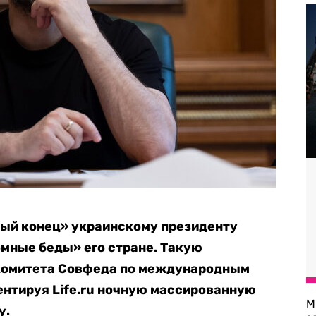
ный конец» украинскому президенту
мные беды» его стране. Такую
комитета Совфеда по международным
ентируя Life.ru ночную массированную
М
у.