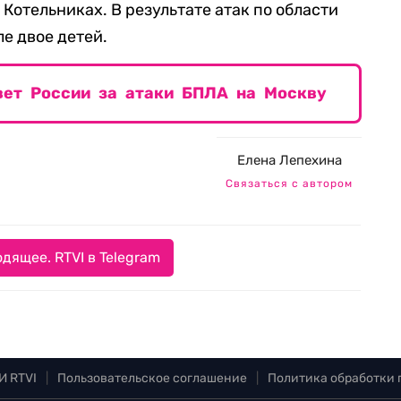
 Котельниках. В результате атак по области
ле двое детей.
твет России за атаки БПЛА на Москву
Елена Лепехина
Связаться с автором
дящее. RTVI в Telegram
И RTVI
|
Пользовательское соглашение
|
Политика обработки