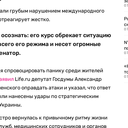
з
07
стали грубым нарушением международного
Р
отреагирует жестко.
с
07
осознать: его курс обрекает ситуацию
N
всего его режима и несет огромные
п
енатор.
07
«
ся спровоцировать панику среди жителей
т
07
аявил
Life.ru депутат Госдумы Александр
енского оправдать атаки и указал, что ответ
ыли нанесены удары по стратегическим
 Украины.
ыстро вернулась к привычному ритму жизни
лужб, медицинских сотрудников и органов