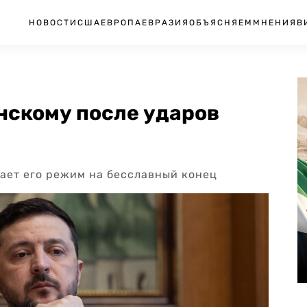
НОВОСТИ
США
ЕВРОПА
ЕВРАЗИЯ
ОБЪЯСНЯЕМ
МНЕНИЯ
В
нскому после ударов
кает его режим на бесславный конец