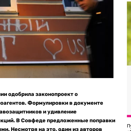
нии одобрила законопроект о
ноагентов. Формулировки в документе
равозащитников
и удивление
акций. В Совфеде предложенные поправки
П
и. Несмотря на это, один из авторов