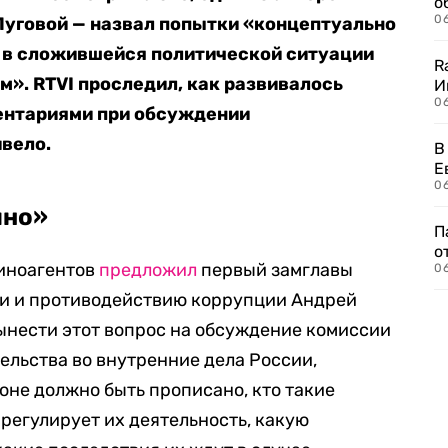
о
06
Луговой — назвал попытки «концептуально
 в сложившейся политической ситуации
R
». RTVI проследил, как развивалось
И
0
ентариями при обсуждении
ивело.
В
Е
06
шно»
П
о
 иноагентов
предложил
первый замглавы
06
ти и противодействию коррупции Андрей
вынести этот вопрос на обсуждение комиссии
льства во внутренние дела России,
оне должно быть прописано, кто такие
 регулирует их деятельность, какую