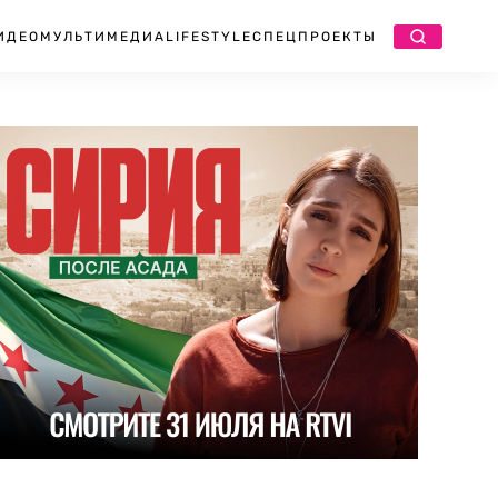
ИДЕО
МУЛЬТИМЕДИА
LIFESTYLE
СПЕЦПРОЕКТЫ