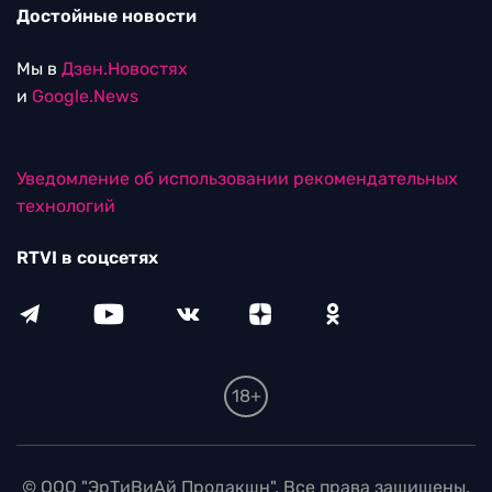
Достойные новости
Мы в
Дзен.Новостях
и
Google.News
Уведомление об использовании рекомендательных
технологий
RTVI в соцсетях
18+
© ООО "ЭрТиВиАй Продакшн". Все права защищены.