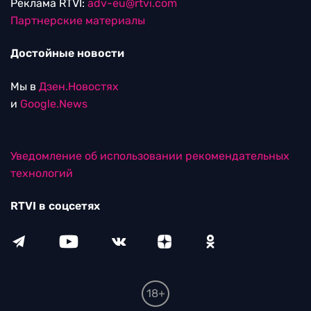
Реклама RTVI:
adv-eu@rtvi.com
Партнерские материалы
Достойные новости
Мы в
Дзен.Новостях
и
Google.News
Уведомление об использовании рекомендательных
технологий
RTVI в соцсетях
18+