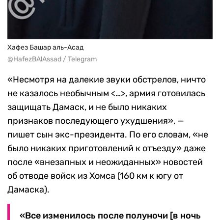
Хафез Башар аль-Асад
@HafezBAlAssad / Telegram
«Несмотря на далекие звуки обстрелов, ничто
не казалось необычным <…>, армия готовилась
защищать Дамаск, и не было никаких
признаков последующего ухудшения», —
пишет сын экс-президента. По его словам, «не
было никаких приготовлений к отъезду» даже
после «внезапных и неожиданных» новостей
об отводе войск из Хомса (160 км к югу от
Дамаска).
«Все изменилось после полуночи [в ночь