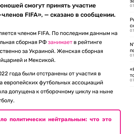
з
 юношей смогут принять участие
07
членов FIFA», — сказано в сообщении.
Р
с
07
яется членом FIFA. По последним данным на
ольная сборная РФ
занимает
в рейтинге
N
п
ственно за Украиной. Женская сборная
07
ейцарией и Мексикой.
«
022 года были отстранены от участия в
т
07
за европейских футбольных ассоциаций
была допущена к отборочному циклу на ныне
тболу.
ло политически нейтральным: что это