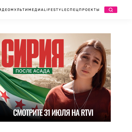
ИДЕО
МУЛЬТИМЕДИА
LIFESTYLE
СПЕЦПРОЕКТЫ