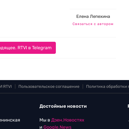
Елена Лепехина
Связаться с автором
дящее. RTVI в Telegram
И RTVI
|
Пользовательское соглашение
|
Политика обработки
Достойные новости
Ленинская
Мы в
Дзен.Новостях
и
Google.News