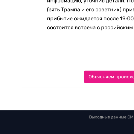
информацию, уточнив детали. По
(зять Трампа и его советник) пр
прибытие ожидается после 19:00
состоится встреча с российским
Объясняем происхо
Выходные данные СМ