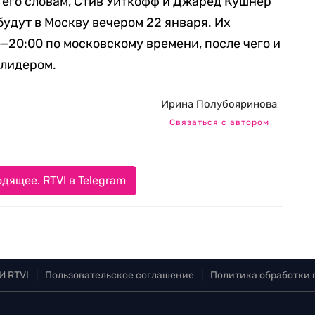
 его словам, Стив Уиткофф и Джаред Кушнер
ибудут в Москву вечером 22 января. Их
—20:00 по московскому времени, после чего и
 лидером.
Ирина Полубояринова
Связаться с автором
дящее. RTVI в Telegram
И RTVI
|
Пользовательское соглашение
|
Политика обработки