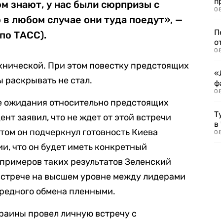
п
м знают, у нас были сюрпризы с
08
 в любом случае они туда поедут», —
П
по ТАСС).
о
08
ехнической. При этом повестку предстоящих
«
 раскрывать не стал.
ф
0
е ожидания относительно предстоящих
Т
нт заявил, что не ждет от этой встречи
в
этом он подчеркнул готовность Киева
08
ии, что он будет иметь конкретный
 примеров таких результатов Зеленский
встрече на высшем уровне между лидерами
ередного обмена пленными.
краины провел личную встречу с