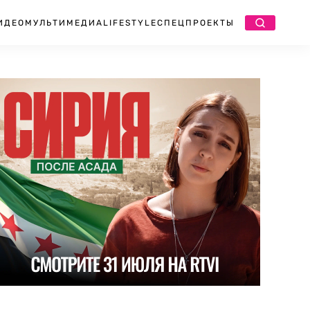
ИДЕО
МУЛЬТИМЕДИА
LIFESTYLE
СПЕЦПРОЕКТЫ