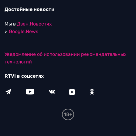
Достойные новости
Мы в
Дзен.Новостях
и
Google.News
Уведомление об использовании рекомендательных
технологий
RTVI в соцсетях
18+