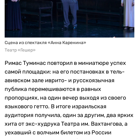
Сцена из спектакля «Анна Каренина»
Театр «Гешер»
Римас Туминас повторил в миниатюре успех
самой площадки: на его постановках в тель-
авивском зале иврито- и русскоязычная
публика перемешиваются в равных
пропорциях, на один вечер выходя из своего
языкового гетто. В итоге израильская
аудитория получила, один за другим, два ярких
хита от экс-худрука Театра им. Вахтангова, а
уехавший с волчьим билетом из России