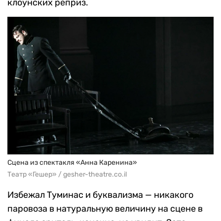
клоунских реприз.
Сцена из спектакля «Анна Каренина»
Театр «Гешер» / gesher-theatre.co.il
Избежал Туминас и буквализма — никакого
паровоза в натуральную величину на сцене в