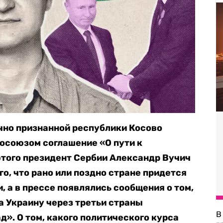
чно признанной республики Косово
союзом соглашение «О пути к
этого президент Сербии Александр Вучич
о, что рано или поздно стране придется
, а в прессе появлялись сообщения о том,
а Украину через третьи страны
В
д». О том, какого политического курса