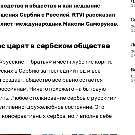
г
водство и общество и как недавние
09
ошения Сербии с Россией, RTVI рассказал
С
алист-международник Максим Саморуков.
з
0
с царят в сербском обществе
Л
з
0
«русские — братья» имеет глубокие корни.
В
ских в Сербию за последний год и все
с
 создает, общество все равно остается
0
россиянам. Ничего похожего на бытовую
ть. Любое столкновение сербов с русскими
умиленно-дружелюбное состояние. Это
 консервативных сербов, но и вполне себе