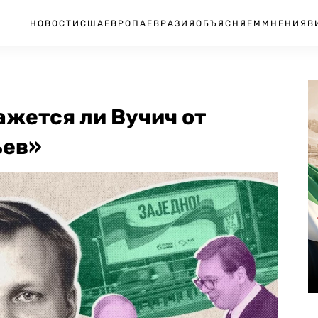
НОВОСТИ
США
ЕВРОПА
ЕВРАЗИЯ
ОБЪЯСНЯЕМ
МНЕНИЯ
В
жется ли Вучич от
ьев»