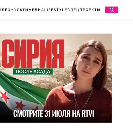
ИДЕО
МУЛЬТИМЕДИА
LIFESTYLE
СПЕЦПРОЕКТЫ