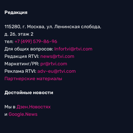
Редакция
115280, г. Москва, ул. Ленинская слобода,
д. 26, этаж 2
тел:
+7 (499) 579-86-96
Для общих вопросов:
Infortvi@rtvi.com
Редакция RTVI:
news@rtvi.com
Маркетинг/PR:
pr@rtvi.com
Реклама RTVI:
adv-eu@rtvi.com
Партнерские материалы
Достойные новости
Мы в
Дзен.Новостях
и
Google.News