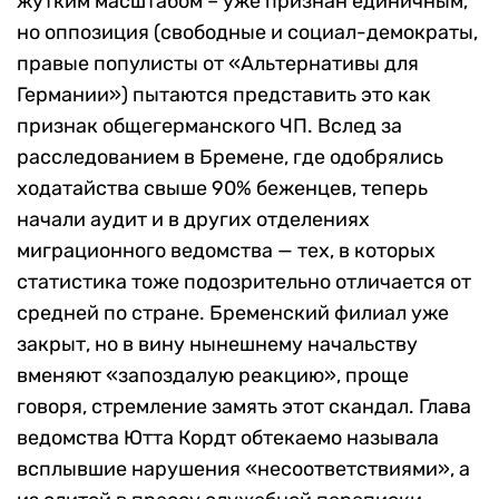
жутким масштабом – уже признан единичным,
но оппозиция (свободные и социал-демократы,
правые популисты от «Альтернативы для
Германии») пытаются представить это как
признак общегерманского ЧП. Вслед за
расследованием в Бремене, где одобрялись
ходатайства свыше 90% беженцев, теперь
начали аудит и в других отделениях
миграционного ведомства — тех, в которых
статистика тоже подозрительно отличается от
средней по стране. Бременский филиал уже
закрыт, но в вину нынешнему начальству
вменяют «запоздалую реакцию», проще
говоря, стремление замять этот скандал. Глава
ведомства Ютта Кордт обтекаемо называла
всплывшие нарушения «несоответствиями», а