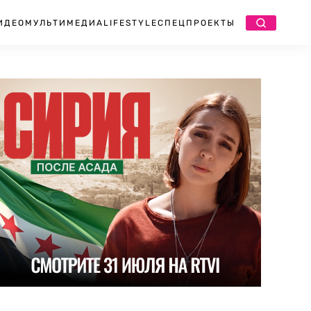
ИДЕО
МУЛЬТИМЕДИА
LIFESTYLE
СПЕЦПРОЕКТЫ