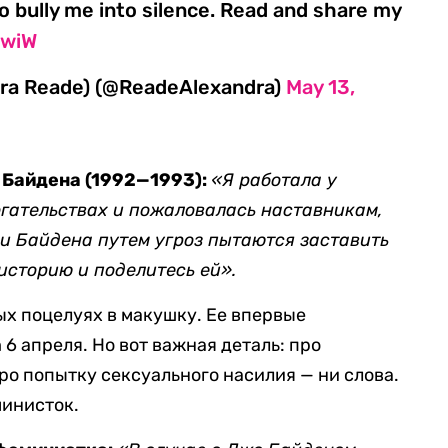
o bully me into silence. Read and share my
BwiW
Tara Reade) (@ReadeAlexandra)
May 13,
 Байдена (1992—1993):
«Я работала у
огательствах и пожаловалась наставникам,
ки Байдена путем угроз пытаются заставить
историю и поделитесь ей».
ых поцелуях в макушку. Ее впервые
6 апреля. Но вот важная деталь: про
про попытку сексуального насилия — ни слова.
министок.