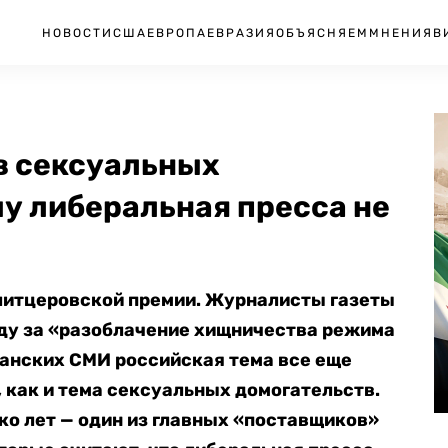
НОВОСТИ
США
ЕВРОПА
ЕВРАЗИЯ
ОБЪЯСНЯЕМ
МНЕНИЯ
В
в сексуальных
у либеральная пресса не
литцеровской премии. Журналисты газеты
аду за «разоблачение хищничества режима
анских СМИ российская тема все еще
 как и тема сексуальных домогательств.
о лет — один из главных «поставщиков»