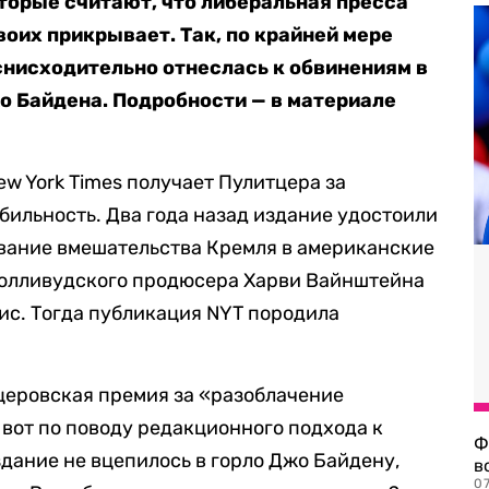
оторые считают, что либеральная пресса
воих прикрывает. Так, по крайней мере
 снисходительно отнеслась к обвинениям в
о Байдена. Подробности — в материале
ew York Times получает Пулитцера за
бильность. Два года назад издание удостоили
вание вмешательства Кремля в американские
 голливудского продюсера Харви Вайнштейна
рис. Тогда публикация NYT породила
церовская премия за «разоблачение
вот по поводу редакционного подхода к
Ф
здание не вцепилось в горло Джо Байдену,
в
07