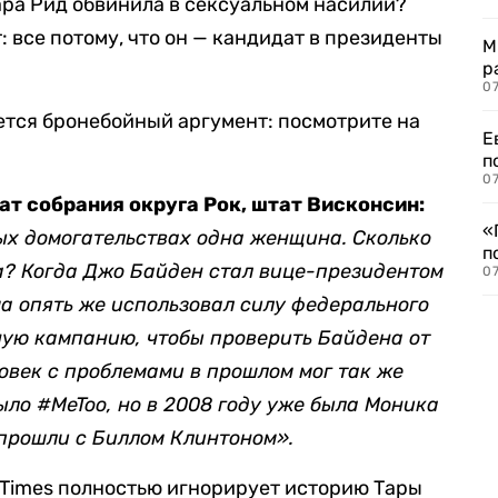
ра Рид обвинила в сексуальном насилии?
: все потому, что он — кандидат в президенты
М
р
07
дется бронебойный аргумент: посмотрите на
Е
п
07
ат собрания округа Рок, штат Висконсин:
«
ых домогательствах одна женщина. Сколько
п
? Когда Джо Байден стал вице-президентом
07
а опять же использовал силу федерального
ную кампанию, чтобы проверить Байдена от
ловек с проблемами в прошлом мог так же
ло #MeToo, но в 2008 году уже была Моника
 прошли с Биллом Клинтоном».
rk Times полностью игнорирует историю Тары