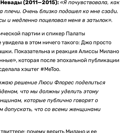
 Невады (2011—2015):
«Я почувствовала, как
 плечи. Очень близко подошел ко мне сзади.
сы и медленно поцеловал меня в затылок».
ической партии и спикер Палаты
 увидела в этом ничего такого: Джо просто
ашки. Показательна и реакция Алиссы Милано
нные», которая после эпохальной публикации
сделала хэштег #MeToo.
ажаю решение Люси Флорес поделиться
йденом, что мы должны уделить этому
нщинам, которые публично говорят о
ем допускать, что со всеми женщинами
 твиттере: почему верить Милано и ее