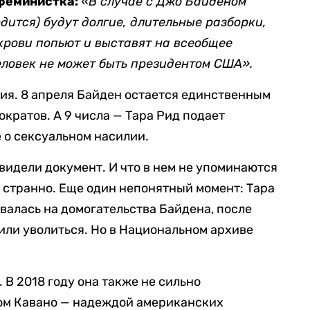
 феминистка:
«В случае с Джо Байденом
рдится) будут долгие, длительные разборки,
 крови попьют и выставят на всеобщее
человек не может быть президентом США».
гия. 8 апреля Байден остается единственным
кратов. А 9 числа — Тара Рид подает
 о сексуальном насилии.
видели документ. И что в нем не упоминаются
о странно. Еще один непонятный момент: Тара
валась на домогательства Байдена, после
дили уволиться. Но в Национальном архиве
 В 2018 году она также не сильно
том Кавано — надеждой американских