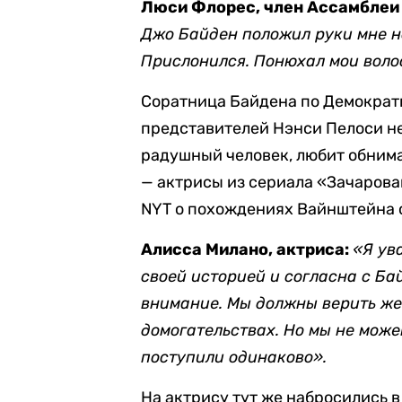
Люси Флорес, член Ассамблеи
Джо Байден положил руки мне на
Прислонился. Понюхал мои воло
Соратница Байдена по Демократ
представителей Нэнси Пелоси не
радушный человек, любит обним
— актрисы из сериала «Зачарова
NYT о похождениях Вайнштейна 
Алисса Милано, актриса:
«Я ув
своей историей и согласна с Ба
внимание. Мы должны верить же
домогательствах. Но мы не мож
поступили одинаково».
На актрису тут же набросились в