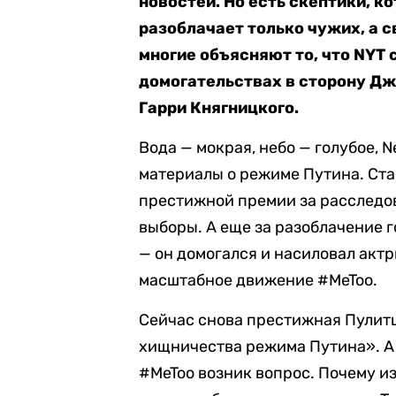
новостей. Но есть скептики, к
разоблачает только чужих, а с
многие объясняют то, что NYT
домогательствах в сторону Дж
Гарри Княгницкого.
Вода — мокрая, небо — голубое, N
материалы о режиме Путина. Ста
престижной премии за расследо
выборы. А еще за разоблачение
— он домогался и насиловал акт
масштабное движение #MeToo.
Сейчас снова престижная Пулит
хищничества режима Путина». А 
#MeToo возник вопрос. Почему и