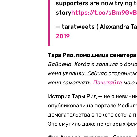
supporters are now trying t
story
https://t.co/sBm9Gv
— taratweets ( Alexandra 
2019
Тара Рид, помощница сенатора
Байдена. Когда я заявила о дом
меня уволили. Сейчас сторонни
меня замолчать.
Почитайте
мою 
История Тары Рид — не о невинн
опубликовали на портале Medium 
домогательства в тексте есть, а 
Это смутило даже некоторых фе