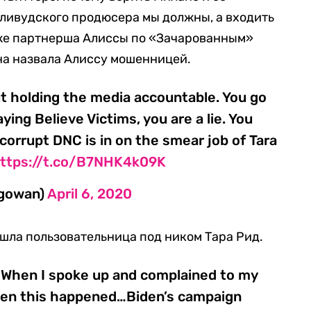
лливудского продюсера мы должны, а входить
же партнерша Алиссы по «Зачарованным»
на назвала Алиссу мошенницей.
out holding the media accountable. You go
ing Believe Victims, you are a lie. You
 corrupt DNC is in on the smear job of Tara
ttps://t.co/B7NHK4k09K
gowan)
April 6, 2020
ишла пользовательница под ником Тара Рид.
. When I spoke up and complained to my
 then this happened…Biden’s campaign