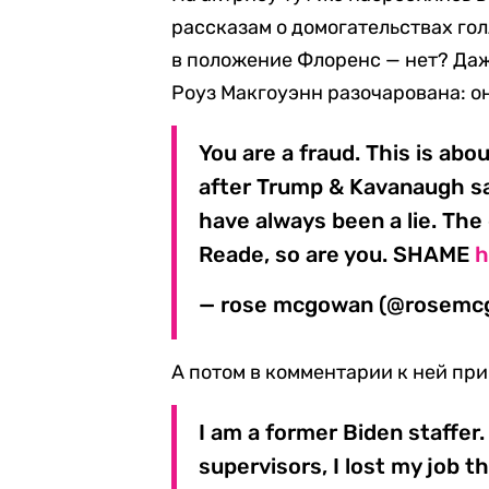
рассказам о домогательствах го
в положение Флоренс — нет? Да
Роуз Макгоуэнн разочарована: о
You are a fraud. This is ab
after Trump & Kavanaugh say
have always been a lie. The
Reade, so are you. SHAME
h
— rose mcgowan (@rosemc
А потом в комментарии к ней пр
I am a former Biden staffer
supervisors, I lost my job