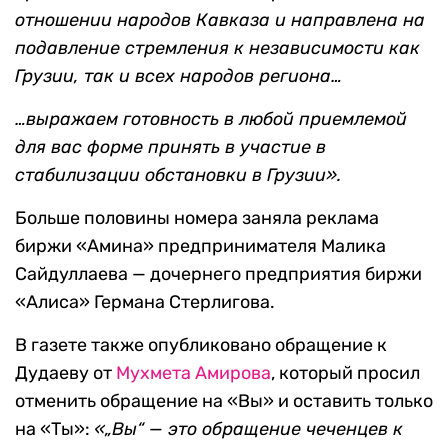
«братоубийственного конфликта в
дружественной Грузии», который власти Чечни
считали инспирированным ГКЧП:
«Нынешняя ситуация в Грузии является
продолжением силовой имперской политики в
отношении народов Кавказа и направлена на
подавление стремления к независимости как
Грузии, так и всех народов региона…
…выражаем готовность в любой приемлемой
для вас форме принять в участие в
стабилизации обстановки в Грузии».
Больше половины номера заняла реклама
биржи «Амина» предпринимателя Малика
Сайдуллаева — дочернего предприятия биржи