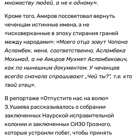
«Алиса» Германа Стерлигова.
В газете также опубликовано обращение к
Дудаеву от
Мухмета Амирова
, который просил
отменить обращение на «Вы» и оставить только
на «Ты»:
«„Вы
“
— это обращение чеченцев к
множеству людей, а не к одному»
.
Кроме того, Амиров посоветовал вернуть
чеченцам истинные имена, а не
«исковерканные в эпоху стирания граней
между народами»:
«Моего отца зовут Чопана
Асламбек, меня, соответственно, Асламбека
Мохьмад, а не Амиров Мухмет Асламбекович,
как по нынешним документам. У чеченцев
всегда сначала спрашивают „Чей ты?
“
, т.е. кто
твой отец»
.