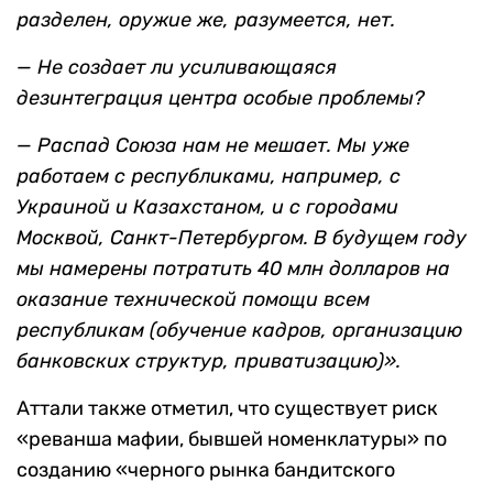
президента Европейского банка
реконструкции и развития (ЕБРР) Жака
Аттали:
— «Как вы оцениваете нынешнее состояние
СССР?
— Юридически СССР пока еще существует.
Экономически и политически его уже нет.
Единственная реальность, остающаяся от
СССР, —
это его долги и ядерное оружие. Я
выступаю за концентрацию и того и другого в
ответственных руках. Долг может быть
разделен, оружие же, разумеется, нет.
— Не создает ли усиливающаяся
дезинтеграция центра особые проблемы?