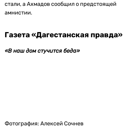
сражались за Родину. И даже Сталин не стал
возвращать их в лагеря. Так неужели наша
сегодняшняя власть менее гуманна, чем
большевики и сталинисты?..»
По итогам переговоров никого задерживать не
стали, а Ахмадов сообщил о предстоящей
амнистии.
Газета «Дагестанская правда»
«В наш дом стучится беда»