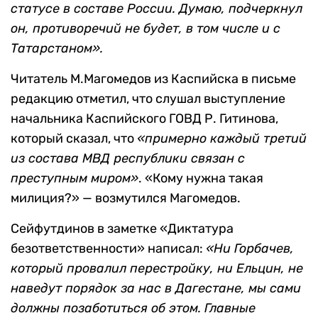
Фотография: Алексей Сочнев
Корреспондент издания поинтересовался у
Ельцина после встречи президентов СНГ в
Алма-Ате: не затронут ли процессы распада и
Россию? На что Ельцин ответил:
«Центральные власти РСФСР намерены,
признавая суверенитет входящих в нее
республик, заключить с ними договоры об их
статусе в составе России. Думаю, подчеркнул
он, противоречий не будет, в том числе и с
Татарстаном».
Читатель М.Магомедов из Каспийска в письме