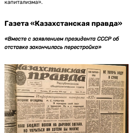
— Распад Союза нам не мешает. Мы уже
работаем с республиками, например, с
Украиной и Казахстаном, и с городами
Москвой, Санкт-Петербургом. В будущем году
мы намерены потратить 40 млн долларов на
оказание технической помощи всем
республикам (обучение кадров, организацию
банковских структур, приватизацию)».
Аттали также отметил, что существует риск
«реванша мафии, бывшей номенклатуры» по
созданию «черного рынка бандитского
капитализма».
Газета «Казахстанская правда»