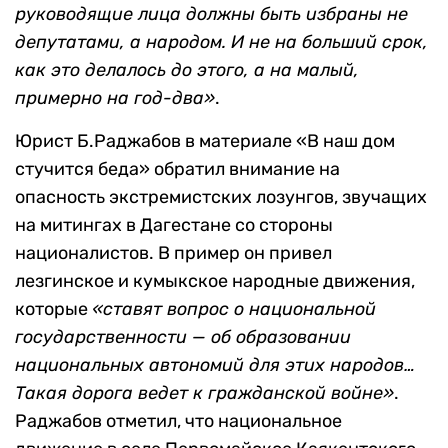
редакцию отметил, что слушал выступление
начальника Каспийского ГОВД Р. Гитинова,
который сказал, что
«примерно каждый третий
из состава МВД республики связан с
преступным миром»
. «Кому нужна такая
милиция?» — возмутился Магомедов.
Сейфутдинов в заметке «Диктатура
безответственности» написал:
«Ни Горбачев,
который провалил перестройку, ни Ельцин, не
наведут порядок за нас в Дагестане, мы сами
должны позаботиться об этом. Главные
руководящие лица должны быть избраны не
депутатами, а народом. И не на больший срок,
как это делалось до этого, а на малый,
примерно на год-два»
.