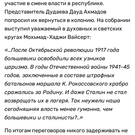
В репортаже «Отпустите нас на волю»
З.Ушаева рассказывалось о собрании
заключенных Наурской исправительной
колонии и заключенных СИЗО Грозного,
которые устроили побег, чтобы принять
участие в смене власти в республике.
Представитель Дудаева Дауд Ахмадов
попросил их вернуться в колонию. На собрании
выступил уважаемый в духовных и светских
кругах Мохьмад-Хаджи Вайсерт:
«…После Октябрьской революции 1917 года
большевики освободили всех узников
царизма. В годы Отечественной войны 1941-45
годов, заключенные в составе штрафных
батальонов маршала К. Рокоссовского храбро