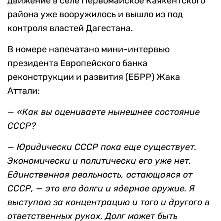
Юрист Б.Раджабов в материале «В наш дом
стучится беда» обратил внимание на
опасность экстремистских лозунгов, звучащих
на митингах в Дагестане со стороны
националистов. В пример он привел
лезгинское и кумыкское народные движения,
которые
«ставят вопрос о национальной
государственности —
об образовании
национальных автономий для этих народов…
Такая дорога ведет к гражданской войне»
.
Раджабов отметил, что национальное
движение в селе Первомайское Каякентского
района уже вооружилось и вышло из под
контроля властей Дагестана.
В номере напечатано мини-интервью