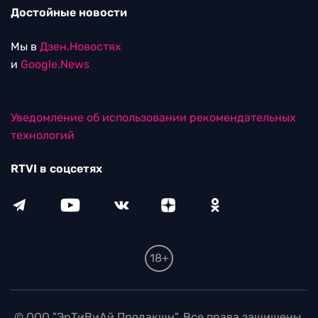
Достойные новости
Мы в
Дзен.Новостях
и
Google.News
Уведомление об использовании рекомендательных
технологий
RTVI в соцсетях
18+
© ООО "ЭрТиВиАй Продакшн". Все права защищены.