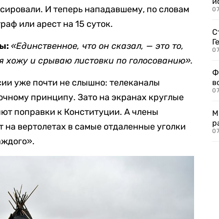
и
сировали. И теперь нападавшему, по словам
0
аф или арест на 15 суток.
С
Г
вы:
«Единственное, что он сказал, — это то,
07
 я хожу и срываю листовки по голосованию».
Ф
сии уже почти не слышно: телеканалы
в
07
очному принципу. Зато на экранах круглые
ют поправки к Конституции. А члены
М
р
т на вертолетах в самые отдаленные уголки
07
аждого».