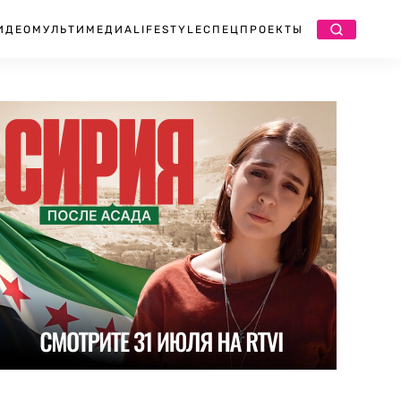
ИДЕО
МУЛЬТИМЕДИА
LIFESTYLE
СПЕЦПРОЕКТЫ