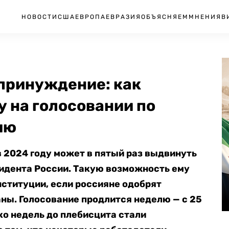
НОВОСТИ
США
ЕВРОПА
ЕВРАЗИЯ
ОБЪЯСНЯЕМ
МНЕНИЯ
В
 принуждение: как
 на голосовании по
ию
в 2024 году может в пятый раз выдвинуть
зидента России. Такую возможность ему
ституции, если россияне одобрят
аны. Голосование продлится неделю — с 25
ко недель до плебисцита стали