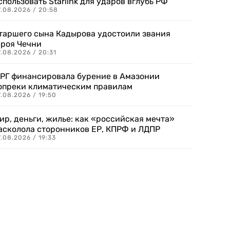
спользовать Starlink для ударов вглубь РФ
7.08.2026 / 20:58
таршего сына Кадырова удостоили звания
ероя Чечни
.08.2026 / 20:31
РГ финансировала бурение в Амазонии
опреки климатическим правилам
.08.2026 / 19:50
ир, деньги, жилье: как «российская мечта»
асколола сторонников ЕР, КПРФ и ЛДПР
.08.2026 / 19:33