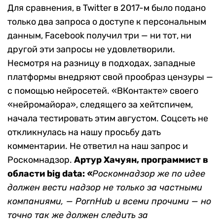
Для сравнения, в
Twitter
в 2017-м было подано
только два запроса о доступе к персональным
данным,
Facebook
получил три — ни тот, ни
другой эти запросы не удовлетворили.
Несмотря на разницу в подходах, западные
платформы внедряют свой прообраз цензуры —
с помощью нейросетей. «ВКонтакте» своего
«нейромайора», следящего за хейтспичем,
начала тестировать этим августом. Соцсеть не
откликнулась на нашу просьбу дать
комментарии. Не ответил на наш запрос и
Роскомнадзор.
Артур Хачуян
,
программист в
области
b
ig data
:
«
Роскомнадзор же по идее
должен вести надзор не только за частными
компаниями, — PornHub и всеми прочими — но
точно так же должен следить за