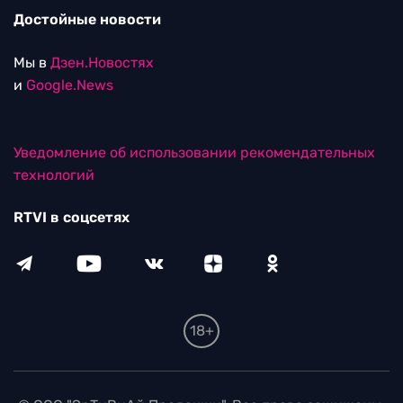
Достойные новости
Мы в
Дзен.Новостях
и
Google.News
Уведомление об использовании рекомендательных
технологий
RTVI в соцсетях
18+