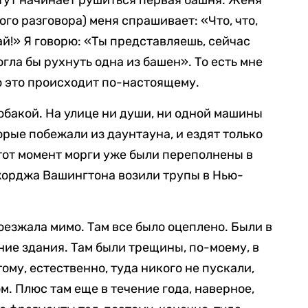
 тут начинает рушиться первая башня. Женя
ого разговора) меня спрашивает: «Что, что,
й!» Я говорю: «Ты представляешь, сейчас
гла бы рухнуть одна из башен». То есть мне
то это происходит по-настоящему.
собакой. На улице ни души, ни одной машины
орые побежали из даунтауна, и ездят только
 тот момент морги уже были переполнены в
жорджа Вашингтона возили трупы в Нью-
оезжала мимо. Там все было оцеплено. Были в
ие здания. Там были трещины, по-моему, в
ому, естественно, туда никого не пускали,
м. Плюс там еще в течение года, наверное,