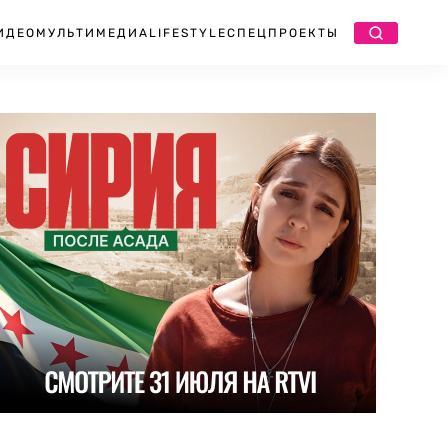
ИДЕО
МУЛЬТИМЕДИА
LIFESTYLE
СПЕЦПРОЕКТЫ