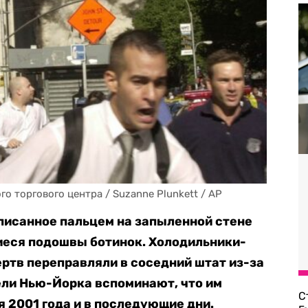
 торгового центра / Suzanne Plunkett / AP
писанное пальцем на запыленной стене
иеся подошвы ботинок. Холодильники-
ертв переправляли в соседний штат из-за
ели Нью-Йорка вспоминают, что им
С
я 2001 года и в последующие дни.