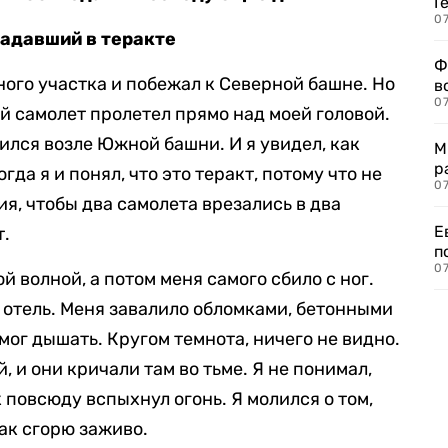
Г
07
радавший в теракте
Ф
ного участка и побежал к Северной башне. Но
в
07
ой самолет пролетел прямо над моей головой.
дился возле Южной башни. И я увидел, как
М
р
гда я и понял, что это теракт, потому что не
07
я, чтобы два самолета врезались в два
Е
т.
п
07
 волной, а потом меня самого сбило с ног.
отель. Меня завалило обломками, бетонными
 мог дышать. Кругом темнота, ничего не видно.
, и они кричали там во тьме. Я не понимал,
 повсюду вспыхнул огонь. Я молился о том,
как сгорю заживо.