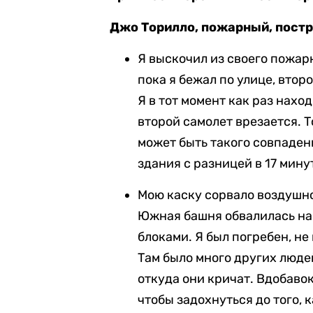
Джо Торилло, пожарный, пост
Я выскочил из своего пожар
пока я бежал по улице, втор
Я в тот момент как раз нахо
второй самолет врезается. То
может быть такого совпадени
здания с разницей в 17 мину
Мою каску сорвало воздушной
Южная башня обвалилась на 
блоками. Я был погребен, не
Там было много других людей
откуда они кричат. Вдобавок
чтобы задохнуться до того, 