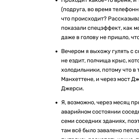
Проходит какое-то время, и
(подруга, во время телефонн
что происходит? Рассказыва
показали спецэффект, как мо
даже в голову не пришло, ч
Вечером я выхожу гулять с 
не ездит, полчища крыс, кот
холодильники, потому что в
Манхеттене, и через мост Д
Джерси.
Я, возможно, через месяц пр
аварийном состоянии соседн
семи соседних зданиях, поэт
там всё было завалено пепло