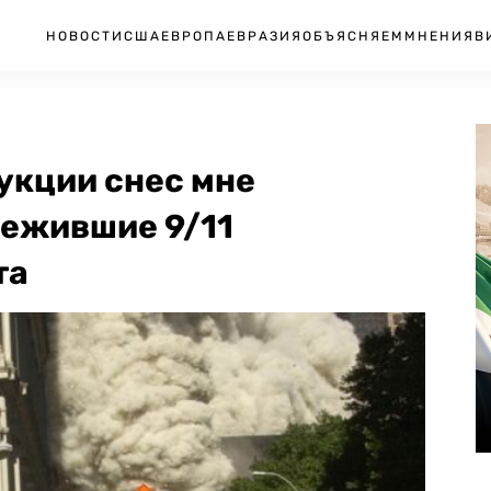
НОВОСТИ
США
ЕВРОПА
ЕВРАЗИЯ
ОБЪЯСНЯЕМ
МНЕНИЯ
В
укции снес мне
режившие 9/11
та