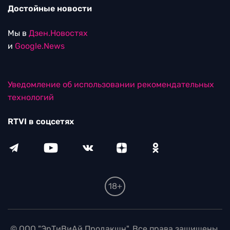
Достойные новости
Мы в
Дзен.Новостях
и
Google.News
Уведомление об использовании рекомендательных
технологий
RTVI в соцсетях
18+
© ООО "ЭрТиВиАй Продакшн". Все права защищены.