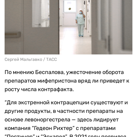
Сергей Мальгавко / ТАСС
По мнению Беспалова, ужесточение оборота
препаратов мифепристона вряд ли приведет к
росту числа контрафакта.
“Для экстренной контрацепции существуют и
другие продукты, в частности препараты на
основе левоноргестрела — здесь лидирует
компания “Гедеон Рихтер” с препаратами
“Постинор” и “Эскапел”. В 2021 году появился