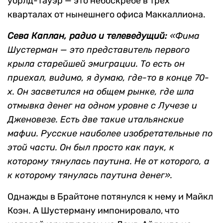
уорлд-тауэр — это небоскребе в трех
кварталах от нынешнего офиса Маккаллиона.
Сева Каплан, радио и телеведущий:
«Фима
Шустерман — это представитель первого
крыла старейшей эмиграции. То есть он
приехал, видимо, я думаю, где-то в конце 70-
х. Он засветился на общем рынке, где шла
отмывка денег на одном уровне с Лучезе и
Дженовезе. Есть две такие итальянские
мафии. Русские наиболее изобретательные по
этой части. Он был просто как паук, к
которому тянулась паутина. Не от которого, а
к которому тянулась паутина денег».
Однажды в Брайтоне потянулся к нему и Майкл
Коэн. А Шустерману импонировало, что