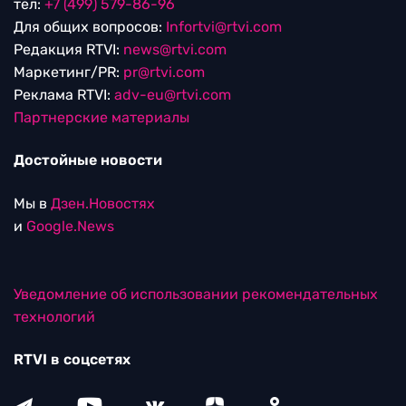
тел:
+7 (499) 579-86-96
Для общих вопросов:
Infortvi@rtvi.com
Редакция RTVI:
news@rtvi.com
Маркетинг/PR:
pr@rtvi.com
Реклама RTVI:
adv-eu@rtvi.com
Партнерские материалы
Достойные новости
Мы в
Дзен.Новостях
и
Google.News
Уведомление об использовании рекомендательных
технологий
RTVI в соцсетях